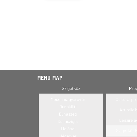
MENU MAP
Szigetköz
Pro
Mosonmagyaróvár
Cultural p
Dunakiliti
Art relic 
Dunaszeg
Leisure ac
Dunasziget
Halászi
Szigetköz 
Hédervár