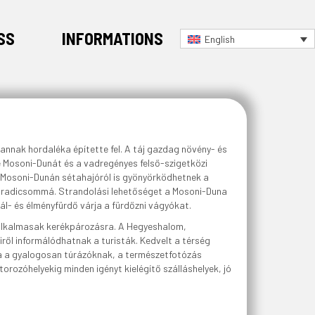
SS
INFORMATIONS
English
annak hordaléka építette fel. A táj gazdag növény- és
te Mosoni-Dunát és a vadregényes felső-szigetközi
a Mosoni-Dunán sétahajóról is gyönyörködhetnek a
zparadicsommá. Strandolási lehetőséget a Mosoni-Duna
l- és élményfürdő várja a fürdőzni vágyókat.
s alkalmasak kerékpározásra. A Hegyeshalom,
ről informálódhatnak a turisták. Kedvelt a térség
va a gyalogosan túrázóknak, a természetfotózás
rozóhelyekig minden igényt kielégítő szálláshelyek, jó