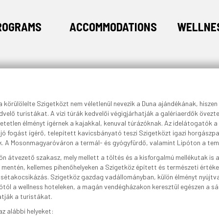
ROGRAMS
ACCOMMODATIONS
WELLNE
körülölelte Szigetközt nem véletlenül nevezik a Duna ajándékának, hiszen 
edvelő turistákat. A vízi túrák kedvelői végigjárhatják a galériaerdők övez
etetlen élményt ígérnek a kajakkal, kenuval túrázóknak. Az idelátogatók 
 jó fogást ígérő, telepített kavicsbányató teszi Szigetközt igazi horgás
k. A Mosonmagyaróváron a termál- és gyógyfürdő, valamint Lipóton a temá
ön átvezető szakasz, mely mellett a töltés és a kisforgalmú mellékutak i
entén, kellemes pihenőhelyeken a Szigetköz épített és természeti értékei
ás, sétakocsikázás. Szigetköz gazdag vadállományban, külön élményt nyújt
ótól a wellness hoteleken, a magán vendégházakon keresztül egészen a sáto
tják a turistákat.
z alábbi helyeket: