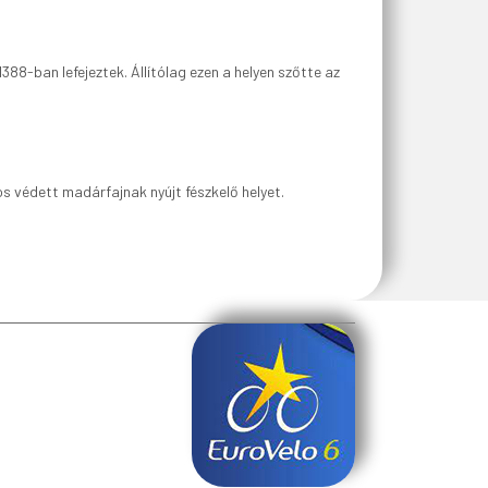
88-ban lefejeztek. Állítólag ezen a helyen szőtte az
 védett madárfajnak nyújt fészkelő helyet.