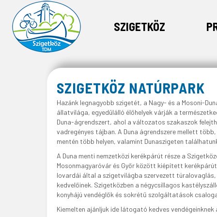
SZIGETKÖZ
P
SZIGETKÖZ NATÚRPARK
Hazánk legnagyobb szigetét, a Nagy- és a Mosoni-Duna 
állatvilága, egyedülálló élőhelyek várják a természetk
Duna-ágrendszert, ahol a változatos szakaszok felejth
vadregényes tájban. A Duna ágrendszere mellett több,
mentén több helyen, valamint Dunaszigeten találhatun
A Duna menti nemzetközi kerékpárút része a Szigetköz
Mosonmagyaróvár és Győr között kiépített kerékpárút m
lovardái által a szigetvilágba szervezett túralovagl
kedvelőinek. Szigetközben a négycsillagos kastélyszáll
konyhájú vendéglők és sokrétű szolgáltatások csaloga
Kiemelten ajánljuk ide látogató kedves vendégeinknek a