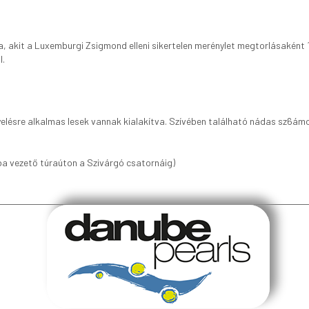
, akit a Luxemburgi Zsigmond elleni sikertelen merénylet megtorlásaként 13
l.
lésre alkalmas lesek vannak kialakítva. Szívében található nádas sz6ámos
a vezető túraúton a Szivárgó csatornáig)