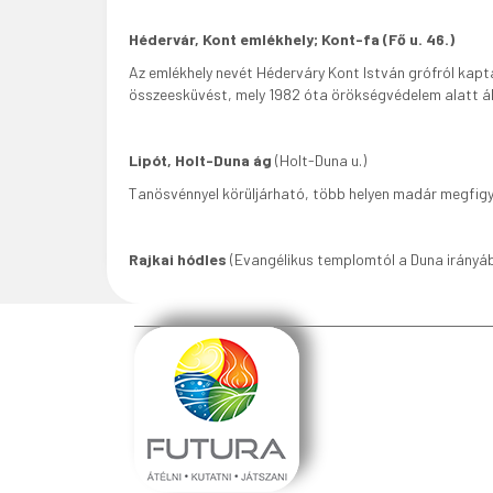
Hédervár, Kont emlékhely; Kont-fa (Fő u. 46.)
Az emlékhely nevét Héderváry Kont István grófról kapta
összeesküvést, mely 1982 óta örökségvédelem alatt ál
Lipót, Holt-Duna ág
(Holt-Duna u.)
Tanösvénnyel körüljárható, több helyen madár megfigye
Rajkai hódles
(Evangélikus templomtól a Duna irányáb