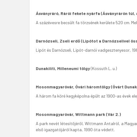
Ásványráró, Rárói fekete nyárfa (Ásványrárón túl
A százévesre becsült fa törzsének kerülete 520 cm. Mel
Darnózseli, Zseli erdő (Lipótot a Darnózselivel ös
Lipót és Darnózseli, Lipót-darnói vadgesztenyesor, 19
Dunakiliti, Milleneumi tölgy
(Kossuth L. u.)
Mosonmagyaróvár, Óvári háromtölgy (Óvárt Dunakil
A három fa köré kegyképolna épült az 1900-as évek ele
Mosonmagyaróvár, Wittmann park (Vár 2.)
A park nevét létesítőjéről, Wittmann Antalról, a Ma
első igazgatójáról kapta, 1990 óta védett.