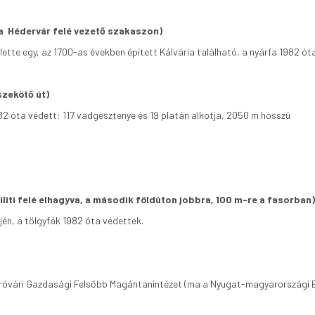
, a Hédervár felé vezető szakaszon)
lette egy, az 1700-as években épített Kálvária található, a nyárfa 1982 óta
szekötő út)
82 óta védett: 117 vadgesztenye és 19 platán alkotja, 2050 m hosszú
iti felé elhagyva, a második földúton jobbra, 100 m-re a fasorban)
jén, a tölgyfák 1982 óta védettek.
gyaróvári Gazdasági Felsőbb Magántanintézet (ma a Nyugat-magyarország