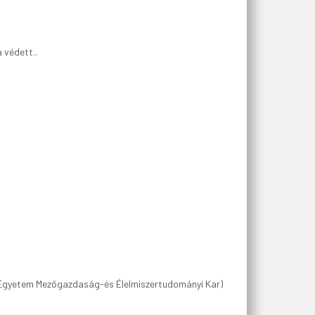
 védett..
i Egyetem Mezőgazdaság-és Élelmiszertudományi Kar)