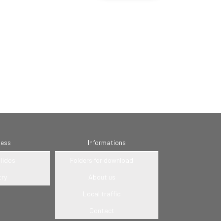
ness
Informations
lidos
Folders for download
try
About us
Local traffic
Contact