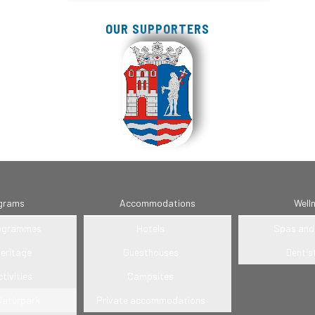
OUR SUPPORTERS
grams
Accommodations
Well
rogrammes
Hotels
Spas and 
heritage
Guesthouses
Dentis
tivities
Campsites
Natúrpark
Private accommodations