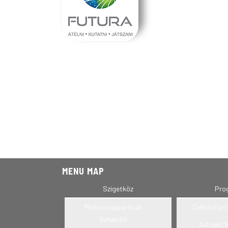
MENU MAP
Szigetköz
Pro
Mosonmagyaróvár
Cultural p
Dunakiliti
Art relic 