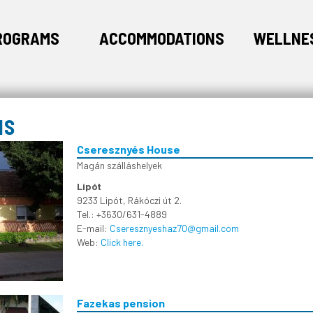
ROGRAMS
ACCOMMODATIONS
WELLNE
NS
Cseresznyés House
Magán szálláshelyek
Lipót
9233 Lipót, Rákóczi út 2.
Tel.: +3630/631-4889
E-mail:
Cseresznyeshaz70@gmail.com
Web:
Click here.
Fazekas pension