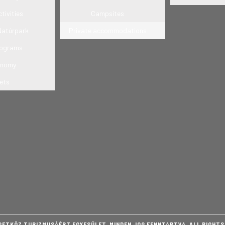
tivities
Campsites
Natúrpark
Private accommodations
rograms
onomy
ets
GETKÖZ TURIZMUSÁÉRT EGYESÜLET. MINDEN JOG FENNTARTVA. ALL RIGHTS