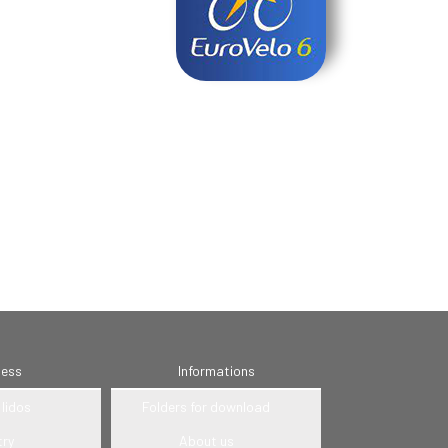
ness
Informations
lidos
Folders for download
try
About us