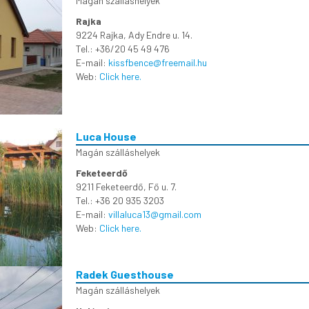
Magán szálláshelyek
Rajka
9224 Rajka, Ady Endre u. 14.
Tel.: +36/20 45 49 476
E-mail:
kissfbence@freemail.hu
Web:
Click here.
Luca House
Magán szálláshelyek
Feketeerdő
9211 Feketeerdő, Fő u. 7.
Tel.: +36 20 935 3203
E-mail:
villaluca13@gmail.com
Web:
Click here.
Radek Guesthouse
Magán szálláshelyek