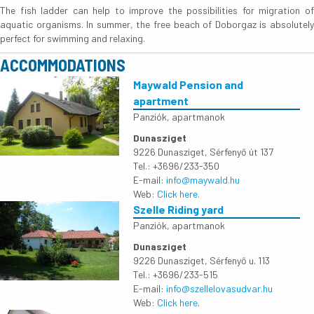
The fish ladder can help to improve the possibilities for migration of
aquatic organisms. In summer, the free beach of Doborgaz is absolutely
perfect for swimming and relaxing.
ACCOMMODATIONS
Maywald Pension and
apartment
Panziók, apartmanok
Dunasziget
9226 Dunasziget, Sérfenyő út 137
Tel.: +3696/233-350
E-mail:
info@maywald.hu
Web:
Click here.
Szelle Riding yard
Panziók, apartmanok
Dunasziget
9226 Dunasziget, Sérfenyő u. 113
Tel.: +3696/233-515
E-mail:
info@szellelovasudvar.hu
Web:
Click here.