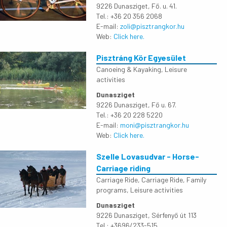
9226 Dunasziget, Fő. u. 41.
Tel.: +36 20 356 2068
E-mail:
zoli@pisztrangkor.hu
Web:
Click here.
Pisztráng Kör Egyesület
Canoeing & Kayaking
,
Leisure
activities
Dunasziget
9226 Dunasziget, Fő u. 67.
Tel.: +36 20 228 5220
E-mail:
moni@pisztrangkor.hu
Web:
Click here.
Szelle Lovasudvar - Horse-
Carriage riding
Carriage Ride
,
Carriage Ride
,
Family
programs
,
Leisure activities
Dunasziget
9226 Dunasziget, Sérfenyő út 113
Tel.: +3696/233-515