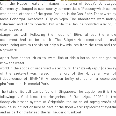
Until the Peace Treaty of Trianon, the area of today’s Dunasziget
Community belonged to such county communities of Pozsony which centre
was on the left bank of the great Danube, in the Csallóköz. These were by
name Doborgaz, Keszölcés, Süly és Vajka. The inhabitants were mainly
fishermen and stock-breeder, but while the Danube provided a living, it
often posed a
danger as well. Following the flood of 1954, almost the whole
settlement had to be rebuilt. The Szigetköz’s exceptional natural
sorrounding awaits the visitor only a few minutes from the town and the
highway M1.
Apart from opportunities to swim, fish or ride a horse, one can get to
know the water
world in the scope of organised water tours. The “székelykapu” (gateway
of the székelys) was raised in memory of the Hungarian war of
independence of 1848-49. A wooden belfry stands on a cconcrete
platfrom in the Memeorial Park.
The twin of its bell can be found in Singapore. The caption on it is the
following: „ God bless the Hungarians! / Dunasziget 2003.” In the
floodplain branch system of Szigetköz, the so called ágvéglezárás of
Denkpál is in function here as part of the flood water replacement system
and as part of the latest, the fish ladder of Denkpál.