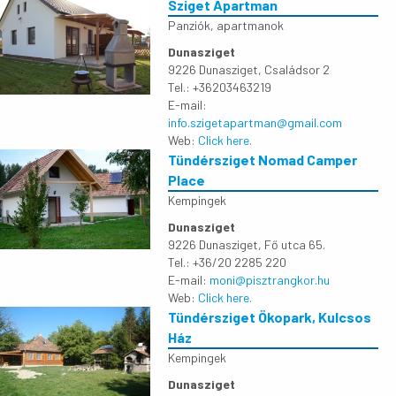
Sziget Apartman
Panziók, apartmanok
Dunasziget
9226 Dunasziget, Családsor 2
Tel.: +36203463219
E-mail:
info.szigetapartman@gmail.com
Web:
Click here.
Tündérsziget Nomad Camper
Place
Kempingek
Dunasziget
9226 Dunasziget, Fő utca 65.
Tel.: +36/20 2285 220
E-mail:
moni@pisztrangkor.hu
Web:
Click here.
Tündérsziget Ökopark, Kulcsos
Ház
Kempingek
Dunasziget