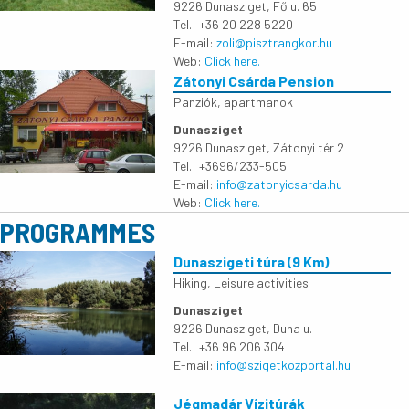
9226 Dunasziget, Fő u. 65
Tel.: +36 20 228 5220
E-mail:
zoli@pisztrangkor.hu
Web:
Click here.
Zátonyi Csárda Pension
Panziók, apartmanok
Dunasziget
9226 Dunasziget, Zátonyi tér 2
Tel.: +3696/233-505
E-mail:
info@zatonyicsarda.hu
Web:
Click here.
PROGRAMMES
Dunaszigeti túra (9 Km)
Hiking
,
Leisure activities
Dunasziget
9226 Dunasziget, Duna u.
Tel.: +36 96 206 304
E-mail:
info@szigetkozportal.hu
Jégmadár Vízitúrák