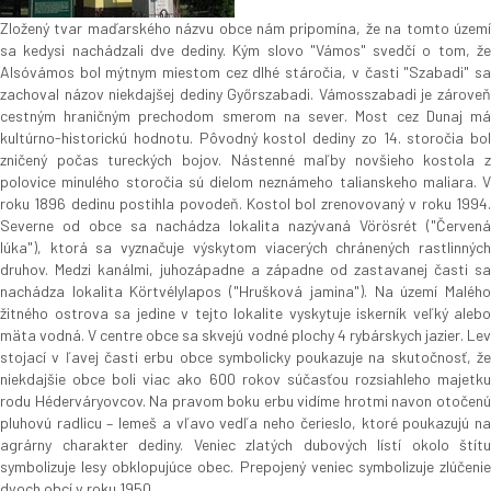
Zložený tvar maďarského názvu obce nám pripomína, že na tomto území
sa kedysi nachádzali dve dediny. Kým slovo "Vámos" svedčí o tom, že
Alsóvámos bol mýtnym miestom cez dlhé stáročia, v časti "Szabadi" sa
zachoval názov niekdajšej dediny Győrszabadi. Vámosszabadi je zároveň
cestným hraničným prechodom smerom na sever. Most cez Dunaj má
kultúrno-historickú hodnotu. Pôvodný kostol dediny zo 14. storočia bol
zničený počas tureckých bojov. Nástenné maľby novšieho kostola z
polovice minulého storočia sú dielom neznámeho talianskeho maliara. V
roku 1896 dedinu postihla povodeň. Kostol bol zrenovovaný v roku 1994.
Severne od obce sa nachádza lokalita nazývaná Vörösrét ("Červená
lúka"), ktorá sa vyznačuje výskytom viacerých chránených rastlinných
druhov. Medzi kanálmi, juhozápadne a západne od zastavanej časti sa
nachádza lokalita Körtvélylapos ("Hrušková jamina"). Na území Malého
žitného ostrova sa jedine v tejto lokalite vyskytuje iskerník veľký alebo
mäta vodná. V centre obce sa skvejú vodné plochy 4 rybárskych jazier. Lev
stojací v ľavej časti erbu obce symbolicky poukazuje na skutočnosť, že
niekdajšie obce boli viac ako 600 rokov súčasťou rozsiahleho majetku
rodu Héderváryovcov. Na pravom boku erbu vidíme hrotmi navon otočenú
pluhovú radlicu – lemeš a vľavo vedľa neho čerieslo, ktoré poukazujú na
agrárny charakter dediny. Veniec zlatých dubových lístí okolo štítu
symbolizuje lesy obklopujúce obec. Prepojený veniec symbolizuje zlúčenie
dvoch obcí v roku 1950.