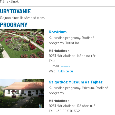
Máriakálnok
UBYTOVANIE
Sajnos nincs listázható elem.
PROGRAMY
Rozárium
Kulturálne programy
,
Rodinné
programy
,
Turistika
Máriakálnok
9231 Máriakálnok, Kápolna tér
Tel.: ——–
E-mail:
———–
Web:
Kliknite tu.
Szigetköz Múzeum és Tájház
Kulturálne programy
,
Múzeum
,
Rodinné
programy
Máriakálnok
9231 Máriakálnok, Rákóczi u. 6.
Tel.: +36 96 576 352