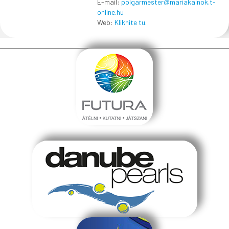
E-mail:
polgarmester@mariakalnok.t-
online.hu
Web:
Kliknite tu.