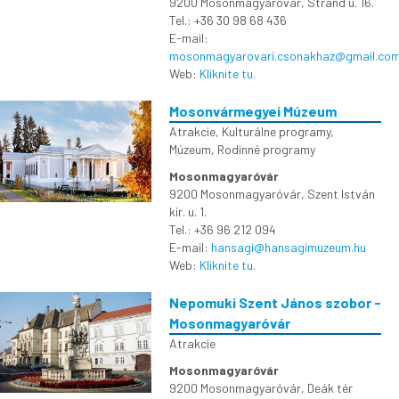
9200 Mosonmagyaróvár, Strand u. 16.
Tel.: +36 30 98 68 436
E-mail:
mosonmagyarovari.csonakhaz@gmail.co
Web:
Kliknite tu.
Mosonvármegyei Múzeum
Atrakcie
,
Kulturálne programy
,
Múzeum
,
Rodinné programy
Mosonmagyaróvár
9200 Mosonmagyaróvár, Szent István
kir. u. 1.
Tel.: +36 96 212 094
E-mail:
hansagi@hansagimuzeum.hu
Web:
Kliknite tu.
Nepomuki Szent János szobor -
Mosonmagyaróvár
Atrakcie
Mosonmagyaróvár
9200 Mosonmagyaróvár, Deák tér