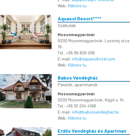
Web:
Kliknite tu.
Aquasol Resort****
Szállodák
Mosonmagyaróvár
9200 Mosonmagyaróvár, Lucsony utca
19.
Tel.: +36 96 826 096
E-mail:
info@aquasolhotel.com
Web:
Kliknite tu.
Babos Vendégház
Panziók, apartmanok
Mosonmagyaróvár
9200 Mosonmagyaróvár, Kígyó u. 14.
Tel.: +36 30 204 4198
E-mail:
info@babosvendeghaz.hu
Web:
Kliknite tu.
Erdős Vendégház és Apartman