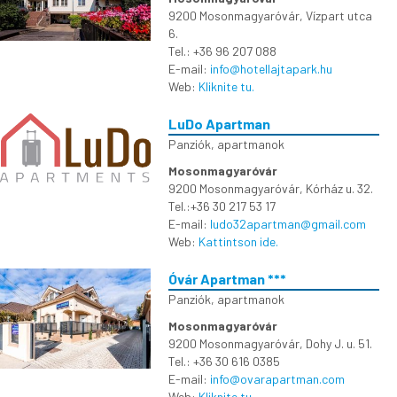
9200 Mosonmagyaróvár, Vízpart utca
6.
Tel.: +36 96 207 088
E-mail:
info@hotellajtapark.hu
Web:
Kliknite tu.
LuDo Apartman
Panziók, apartmanok
Mosonmagyaróvár
9200 Mosonmagyaróvár, Kórház u. 32.
Tel.:+36 30 217 53 17
E-mail:
ludo32apartman@gmail.com
Web:
Kattintson ide.
Óvár Apartman ***
Panziók, apartmanok
Mosonmagyaróvár
9200 Mosonmagyaróvár, Dohy J. u. 51.
Tel.: +36 30 616 0385
E-mail:
info@ovarapartman.com
Web:
Kliknite tu.