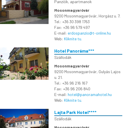
Panziók, apartmanok
Mosonmagyaróvár
9200 Mosonmagyaróvár, Horgász u. 7.
Tel.: +36 30 398 1763
Fax: +36 96 579 497
E-mail:
erdospanzio@t-online.hu
Web:
Kliknite tu.
Hotel Panoráma***
Szállodák
Mosonmagyaróvár
9200 Mosonmagyaróvár, Gulyás Lajos
u. 21.
Tel.: +36 96 216 167
Fax: +36 96 206 840
E-mail:
hotel@panoramahotel.hu
Web:
Kliknite tu.
Lajta Park Hotel****
Szállodák
Mosonmagyaróvár