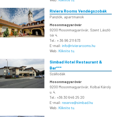
Riviera Rooms Vendégszobák
Panziók, apartmanok
Mosonmagyaróvár
9200 Mosonmagyaróvár, Szent László
tér 4.
Tel.: + 36 96 211 673
E-mail:
info@rivierarooms.hu
Web:
Kliknite tu.
Simbad Hotel Restaurant &
Bar***
Szállodák
Mosonmagyaróvár
9200 Mosonmagyaróvár, Kolbai Károly
u. 4.
Tel.: +36 30 646 25 20
E-mail:
reserve@simbad.hu
Web:
Kliknite tu.