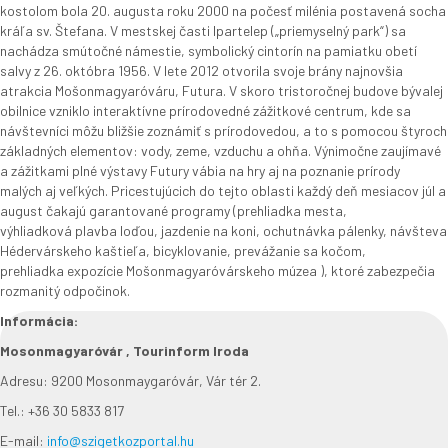
kostolom bola 20. augusta roku 2000 na počesť milénia postavená socha
kráľa sv. Štefana. V mestskej časti Ipartelep („priemyselný park“) sa
nachádza smútočné námestie, symbolický cintorín na pamiatku obetí
salvy z 26. októbra 1956. V lete 2012 otvorila svoje brány najnovšia
atrakcia Mošonmagyaróváru, Futura. V skoro tristoročnej budove bývalej
obilnice vzniklo interaktívne prírodovedné zážitkové centrum, kde sa
návštevníci môžu bližšie zoznámiť s prírodovedou, a to s pomocou štyroch
základných elementov: vody, zeme, vzduchu a ohňa. Výnimočne zaujímavé
a zážitkami plné výstavy Futury vábia na hry aj na poznanie prírody
malých aj veľkých. Pricestujúcich do tejto oblasti každý deň mesiacov júl a
august čakajú garantované programy (prehliadka mesta,
výhliadková plavba loďou, jazdenie na koni, ochutnávka pálenky, návšteva
Hédervárskeho kaštieľa, bicyklovanie, prevážanie sa kočom,
prehliadka expozície Mošonmagyaróvárskeho múzea ), ktoré zabezpečia
rozmanitý odpočinok.
Informácia:
Mosonmagyaróvár , Tourinform Iroda
Adresu: 9200 Mosonmaygaróvár, Vár tér 2.
Tel.: +36 30 5833 817
E-mail:
info@szigetkozportal.hu