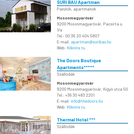
SURI BAU Apartman
Panziók, apartmanok
Mosonmagyaróvár
9200 Mosonmagyaróvár, Pacsirta u.
1/a
Tel.: 00 36 20 404 5807
E-mail:
apartman@suribau.hu
Web:
Kliknite tu.
The Doors Boutique
Apartments*****
Szállodák
Mosonmagyaróvár
9200 Mosonmagyaróvár, Kígyó utca 50
Tel.: +36 30 483 2201
E-mail:
info@thedoors.hu
Web:
Kliknite tu.
Thermal Hotel ***
Szállodák