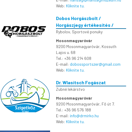
Web:
Kliknite tu.
Dobos Horgászbolt /
Horgászjegy értékesítés /
Rybolov
,
Sportové ponuky
Mosonmagyaróvár
9200 Mosonmagyaróvár, Kossuth
Lajos u. 68
Tel.: +36 96 214 608
E-mail:
dobossportszer@gmail.com
Web:
Kliknite tu.
Dr. Wlasitsch Fogászat
Zubné lekárstvo
Mosonmagyaróvár
9200 Mosonmagyaróvár, Fő út 7.
Tel.: +36 96 576 188
E-mail:
info@drmirko.hu
Web:
Kliknite tu.