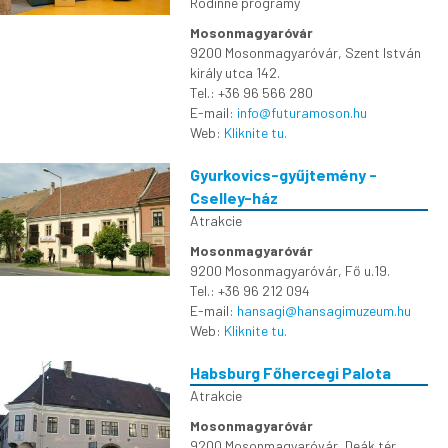
Rodinné programy
Mosonmagyaróvár
9200 Mosonmagyaróvár, Szent István
király utca 142.
Tel.: +36 96 566 280
E-mail:
info@futuramoson.hu
Web:
Kliknite tu.
Gyurkovics-gyűjtemény -
Cselley-ház
Atrakcie
Mosonmagyaróvár
9200 Mosonmagyaróvár, Fő u.19.
Tel.: +36 96 212 094
E-mail:
hansagi@hansagimuzeum.hu
Web:
Kliknite tu.
Habsburg Főhercegi Palota
Atrakcie
Mosonmagyaróvár
9200 Mosonmagyaróvár, Deák tér