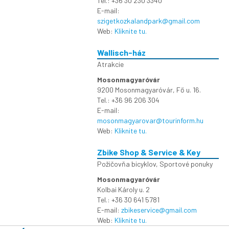
Tel.: +36 30 230 3340
E-mail:
szigetkozkalandpark@gmail.com
Web:
Kliknite tu.
Wallisch-ház
Atrakcie
Mosonmagyaróvár
9200 Mosonmagyaróvár, Fő u. 16.
Tel.: +36 96 206 304
E-mail:
mosonmagyarovar@tourinform.hu
Web:
Kliknite tu.
Zbike Shop & Service & Key
Požičovňa bicyklov
,
Sportové ponuky
Mosonmagyaróvár
Kolbai Károly u. 2
Tel.: +36 30 641 5781
E-mail:
zbikeservice@gmail.com
Web:
Kliknite tu.