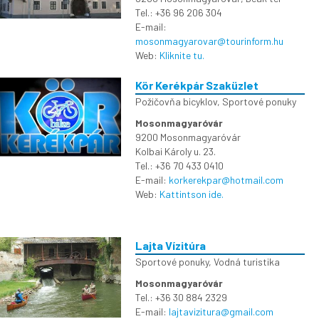
Tel.: +36 96 206 304
E-mail:
mosonmagyarovar@tourinform.hu
Web:
Kliknite tu.
Kör Kerékpár Szaküzlet
Požičovňa bicyklov
,
Sportové ponuky
Mosonmagyaróvár
9200 Mosonmagyaróvár
Kolbai Károly u. 23.
Tel.: +36 70 433 0410
E-mail:
korkerekpar@hotmail.com
Web:
Kattintson ide.
Lajta Vízitúra
Sportové ponuky
,
Vodná turistika
Mosonmagyaróvár
Tel.: +36 30 884 2329
E-mail:
lajtavizitura@gmail.com