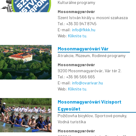
Kulturálne programy
Mosonmagyaróvár
Szent István király u. mosoni szakasza
Tel.: +36 30 947 8745
E-mail:
info@fkkk.hu
Web:
Kliknite tu.
Mosonmagyaróvári Vár
Atrakcie
,
Múzeum
,
Rodinné programy
Mosonmagyaróvár
9200 Mosonmagyaróvár, Vár tér 2.
Tel.: +36 96 566 665
E-mail:
info@ovarivar.hu
Web:
Kliknite tu.
Mosonmagyaróvári Vízisport
Egyesület
Požičovňa bicyklov
,
Sportové ponuky
,
Vodná turistika
Mosonmagyaróvár