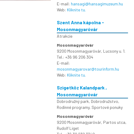
E-mail:
hansagi@hansagimuzeum.hu
Web:
Kliknite tu.
Szent Anna kápolna -
Mosonmagyaróvár
Atrakcie
Mosonmagyaróvár
9200 Mosonmagyaróvár, Lucsony u. 1.
Tel.: +36 96 206 304
E-mail:
mosonmagyarovar@tourinform.hu
Web:
Kliknite tu.
Szigetköz Kalandpark ,
Mosonmagyaróvár
Dobrodružný park
,
Dobrodružstvo
,
Rodinné programy
,
Sportové ponuky
Mosonmagyaróvár
9200 Mosonmagyaróvár, Partos utca,
Rudolf Liget