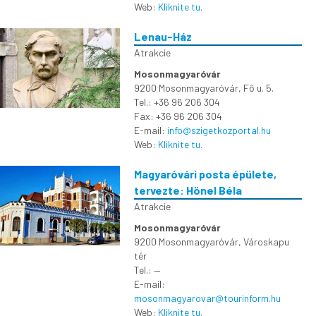
Web:
Kliknite tu.
Lenau-Ház
Atrakcie
Mosonmagyaróvár
9200 Mosonmagyaróvár, Fő u. 5.
Tel.: +36 96 206 304
Fax: +36 96 206 304
E-mail:
info@szigetkozportal.hu
Web:
Kliknite tu.
Magyaróvári posta épülete,
tervezte: Hönel Béla
Atrakcie
Mosonmagyaróvár
9200 Mosonmagyaróvár, Városkapu
tér
Tel.: —
E-mail:
mosonmagyarovar@tourinform.hu
Web:
Kliknite tu.