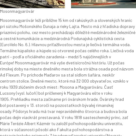
Mosonmagyaróvár
Mosonmagyaróvár leží približne 15 km od rakúskych a slovenských hraníc
pri sútoku Mošonského Dunaja a rieky Lajta. Mesto má z hľadiska dopravy
priaznivú polohu, cez mesto prechádzajú dôležité medzinárodné železničné
a cestné komunikácie a medzinárodná Podunajská cyklistická cesta
(EuroVelo No. 6.). Hlavnou príťažlivosťou mesta je liečivá termálna voda.
Termálne kúpalisko a kúpele sú otvorené počas celého roka. Liečivá voda
patrí – podľa oficiálneho zaradenia – medzi 5 najúčinnejších v
Európe! Mosonmagyaróvár má vyše dvetisícročnú históriu. Už počas
rímskej doby na mieste dnešného mesta bola strážna osada pod názvom
Ad Flexum. Po príchode Maďarov sa stal sídlom šafára, neskôr
centrom stolice. Dnešné mesto, ktoré má 32 000 obyvateľov, vzniklo v
roku 1939 zlúčením dvoch miest: Mosona a Magyaróváru. Časť
Lucsony (vysl. lučoň) bol pričlenený k Magyaróváru ešte v roku
1905. Prehliadku mesta začíname pri óvárskom hrade. Óvársky hrad
bol postavený v 13. storočí na pozostatkoch bývalej rimanskej
osady. Pôdorys hradu má tvar nepravidelného štvorca a budova bola
počas dejín viackrát prestavaná. V roku 1818 sasteschenský princ, zať
Márie Terézie Albert Kázmér tu založil pol‘nohospodársku univerzitu,
ktorá v súčasnosti pôsobí ako Fakulta poľnohospodárstva a
potravinárskeho priemyslu Západomad‘arsekej univerzity (Nyugat-