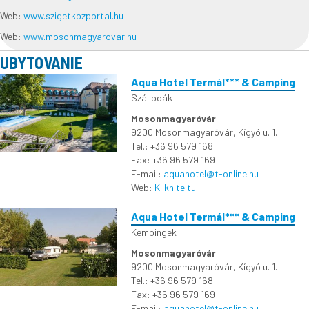
Web:
www.szigetkozportal.hu
Web:
www.mosonmagyarovar.hu
UBYTOVANIE
Aqua Hotel Termál*** & Camping
Szállodák
Mosonmagyaróvár
9200 Mosonmagyaróvár, Kígyó u. 1.
Tel.: +36 96 579 168
Fax: +36 96 579 169
E-mail:
aquahotel@t-online.hu
Web:
Kliknite tu.
Aqua Hotel Termál*** & Camping
Kempingek
Mosonmagyaróvár
9200 Mosonmagyaróvár, Kígyó u. 1.
Tel.: +36 96 579 168
Fax: +36 96 579 169
E-mail:
aquahotel@t-online.hu