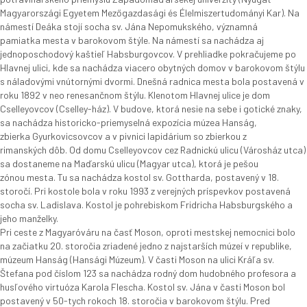
Magyarországi Egyetem Mezőgazdasági és Élelmiszertudományi Kar). Na
námestí Deáka stojí socha sv. Jána Nepomukského, významná
pamiatka mesta v barokovom štýle. Na námestí sa nachádza aj
jednoposchodový kaštieľ Habsburgovcov. V prehliadke pokračujeme po
Hlavnej ulici, kde sa nachádza viacero obytných domov v barokovom štýlu
s náladovými vnútornými dvormi. Dnešná radnica mesta bola postavená v
roku 1892 v neo renesančnom štýlu. Klenotom Hlavnej ulice je dom
Cselleyovcov (Cselley-ház). V budove, ktorá nesie na sebe i gotické znaky,
sa nachádza historicko-priemyselná expozícia múzea Hanság,
zbierka Gyurkovicsovcov a v pivnici lapidárium so zbierkou z
rimanských dôb. Od domu Cselleyovcov cez Radnickú ulicu (Városház utca)
sa dostaneme na Maďarskú ulicu (Magyar utca), ktorá je pešou
zónou mesta. Tu sa nachádza kostol sv. Gottharda, postavený v 18.
storočí. Pri kostole bola v roku 1993 z verejných príspevkov postavená
socha sv. Ladislava. Kostol je pohrebiskom Fridricha Habsburgského a
jeho manželky.
Pri ceste z Magyaróváru na časť Moson, oproti mestskej nemocnici bolo
na začiatku 20. storočia zriadené jedno z najstarších múzeí v republike,
múzeum Hanság (Hansági Múzeum). V časti Moson na ulici Kráľa sv.
Štefana pod číslom 123 sa nachádza rodný dom hudobného profesora a
husľového virtuóza Karola Flescha. Kostol sv. Jána v časti Moson bol
postavený v 50-tych rokoch 18. storočia v barokovom štýlu. Pred