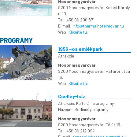
Mosonmagyaróvár
9200 Mosonmagyaróvár, Kolbai Károly
u. 10.
Tel.: +36 96 206 871
E-mail:
info@thermalhotelmovar.hu
Web:
Kliknite tu.
PROGRAMY
1956 –os emlékpark
Atrakcie
Mosonmagyaróvár
9200 Mosonmagyaróvár, Határőr utca
16.
Web:
Kliknite tu.
Cselley-ház
Atrakcie
,
Kulturálne programy
,
Múzeum
,
Rodinné programy
Mosonmagyaróvár
9200 Mosonmagyaróvár, Fő út 19.
Tel.: +36 96 212 094
E-mail:
hansagi@hansagimuzeum.hu