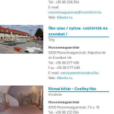
Tel.: +36 96 206 304
E-mail:
mosonmagyarovar@tourinform.hu
Web:
Kliknite tu.
Öko-piac / nyitva: csütörtök és
szombat /
Trhy
Mosonmagyaróvár
9200 Mosonmagyaróvár, Kápolna tér
és Erzsébet tér
Tel.: +36 96 577 490
Fax: +36 96 577 499
E-mail:
varosuzemelteto@vuf.hu
Web:
Kliknite tu.
Római kőtár - Cselley Ház
Atrakcie
Mosonmagyaróvár
9200 Mosonmagyaróvár, Fő u. 19.
Tel.: +36 96 212 094