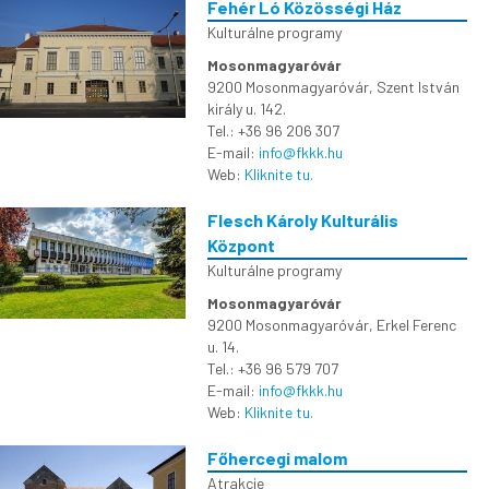
Fehér Ló Közösségi Ház
Kulturálne programy
Mosonmagyaróvár
9200 Mosonmagyaróvár, Szent István
király u. 142.
Tel.: +36 96 206 307
E-mail:
info@fkkk.hu
Web:
Kliknite tu.
Flesch Károly Kulturális
Központ
Kulturálne programy
Mosonmagyaróvár
9200 Mosonmagyaróvár, Erkel Ferenc
u. 14.
Tel.: +36 96 579 707
E-mail:
info@fkkk.hu
Web:
Kliknite tu.
Főhercegi malom
Atrakcie