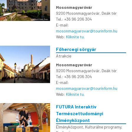
Mosonmagyaróvár
9200 Mosonmagyaróvár, Deák tér
Tel.: +36 96 206 304
E-mail:
mosonmagyarovar@tourinform.hu
Web:
Kliknite tu.
Főhercegi sörgyár
Atrakcie
Mosonmagyaróvár
9200 Mosonmagyaróvár, Deák tér
Tel.: +36 96 206 304
E-mail:
mosonmagyarovar@tourinform.hu
Web:
Kliknite tu.
FUTURA Interaktív
Természettudományi
Élményközpont
Élményközpont
,
Kulturálne programy
,