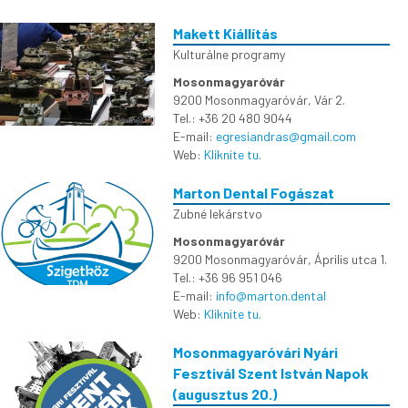
Makett Kiállítás
Kulturálne programy
Mosonmagyaróvár
9200 Mosonmagyaróvár, Vár 2.
Tel.: +36 20 480 9044
E-mail:
egresiandras@gmail.com
Web:
Kliknite tu.
Marton Dental Fogászat
Zubné lekárstvo
Mosonmagyaróvár
9200 Mosonmagyaróvár, Április utca 1.
Tel.: +36 96 951 046
E-mail:
info@marton.dental
Web:
Kliknite tu.
Mosonmagyaróvári Nyári
Fesztivál Szent István Napok
(augusztus 20.)