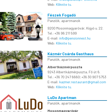
Web:
Kliknite tu.
Fészek Fogadó
Panziók, apartmanok
9200 Mosonmagyaróvár, Kígyó u. 22.
Tel.: +36 96 211 599
E-mail:
info@pensionnest.hu
Web:
Kliknite tu.
Kázmér Csárda Gasthaus
Panziók, apartmanok
Albertkázmérpuszta
9243 Albertkázmérpuszta, Fő út 6.
Tel.: +36 70 247 6660; +36 30 907 5753
E-mail:
kazmer.restaurant@gmail.com
Web:
Kliknite tu.
LuDo Apartman
Panziók, apartmanok
Mosonmagyaróvár