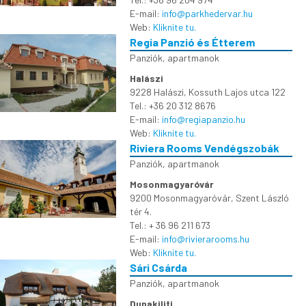
E-mail:
info@parkhedervar.hu
Web:
Kliknite tu.
Regia Panzió és Étterem
Panziók, apartmanok
Halászi
9228 Halászi, Kossuth Lajos utca 122
Tel.: +36 20 312 8676
E-mail:
info@regiapanzio.hu
Web:
Kliknite tu.
Riviera Rooms Vendégszobák
Panziók, apartmanok
Mosonmagyaróvár
9200 Mosonmagyaróvár, Szent László
tér 4.
Tel.: + 36 96 211 673
E-mail:
info@rivierarooms.hu
Web:
Kliknite tu.
Sári Csárda
Panziók, apartmanok
Dunakiliti