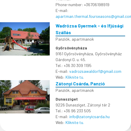
Phone-number: +36706198919
E-mail:
apartman.thermal.fourseasons@gmail.co
Wadrózsa Gyermek - és Ifjúsági
Szállás
Panziók, apartmanok
Győrsövényháza
9161 Győrsövényháza, Győrsövényház
Gárdonyi G. u. 45.
Tel.: +36 30 309 1195
E-mail:
vadrozsawaldorf@gmail.com
Web:
Kliknite tu.
Zátonyi Csárda, Panzió
Panziók, apartmanok
Dunasziget
9226 Dunasziget, Zátonyi tér 2
Tel.: +36 96 233 505
E-mail:
info@zatonyicsarda.hu
Web:
Kliknite tu.