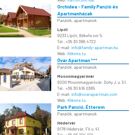
Orchidea - Family Panzió és
Apartmanházak
Panziók, apartmanok
Lipót
9233 Lipót, Békefa sor 5.
Tel.: +36 30 386 4722
E-mail:
info@family-apartman.hu
Web:
Kliknite tu.
Óvár Apartman ***
Panziók, apartmanok
Mosonmagyaróvár
9200 Mosonmagyaróvár, Dohy J. u. 51.
Tel.: +36 30 616 0385
E-mail:
info@ovarapartman.com
Web:
Kliknite tu.
Park Panzió, Étterem
Panziók, apartmanok
Hédervár
9178 Hédervár, Fő u. 41.
Tel.: +36 96 204 974