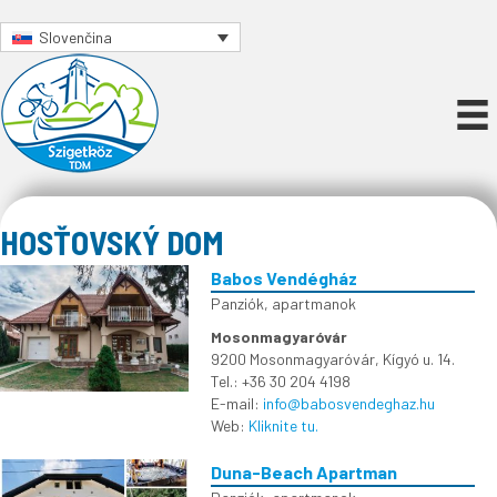
Slovenčina
HOSŤOVSKÝ DOM
Babos Vendégház
Panziók, apartmanok
Mosonmagyaróvár
9200 Mosonmagyaróvár, Kígyó u. 14.
Tel.: +36 30 204 4198
E-mail:
info@babosvendeghaz.hu
Web:
Kliknite tu.
Duna-Beach Apartman