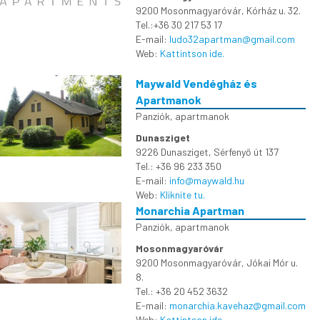
9200 Mosonmagyaróvár, Kórház u. 32.
Tel.:+36 30 217 53 17
E-mail:
ludo32apartman@gmail.com
Web:
Kattintson ide.
Maywald Vendégház és
Apartmanok
Panziók, apartmanok
Dunasziget
9226 Dunasziget, Sérfenyő út 137
Tel.: +36 96 233 350
E-mail:
info@maywald.hu
Web:
Kliknite tu.
Monarchia Apartman
Panziók, apartmanok
Mosonmagyaróvár
9200 Mosonmagyaróvár, Jókai Mór u.
8.
Tel.: +36 20 452 3632
E-mail:
monarchia.kavehaz@gmail.com
Web:
Kattintson ide.