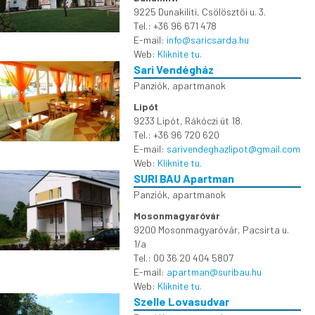
9225 Dunakiliti, Csölösztői u. 3.
Tel.: +36 96 671 478
E-mail:
info@saricsarda.hu
Web:
Kliknite tu.
Sari Vendégház
Panziók, apartmanok
Lipót
9233 Lipót, Rákóczi út 18.
Tel.: +36 96 720 620
E-mail:
sarivendeghazlipot@gmail.com
Web:
Kliknite tu.
SURI BAU Apartman
Panziók, apartmanok
Mosonmagyaróvár
9200 Mosonmagyaróvár, Pacsirta u.
1/a
Tel.: 00 36 20 404 5807
E-mail:
apartman@suribau.hu
Web:
Kliknite tu.
Szelle Lovasudvar