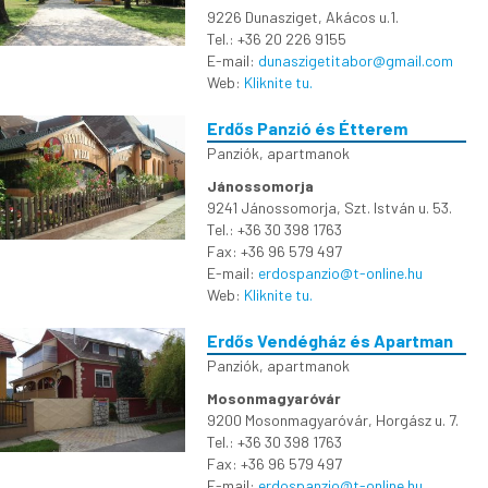
9226 Dunasziget, Akácos u.1.
Tel.: +36 20 226 9155
E-mail:
dunaszigetitabor@gmail.com
Web:
Kliknite tu.
Erdős Panzió és Étterem
Panziók, apartmanok
Jánossomorja
9241 Jánossomorja, Szt. István u. 53.
Tel.: +36 30 398 1763
Fax: +36 96 579 497
E-mail:
erdospanzio@t-online.hu
Web:
Kliknite tu.
Erdős Vendégház és Apartman
Panziók, apartmanok
Mosonmagyaróvár
9200 Mosonmagyaróvár, Horgász u. 7.
Tel.: +36 30 398 1763
Fax: +36 96 579 497
E-mail:
erdospanzio@t-online.hu