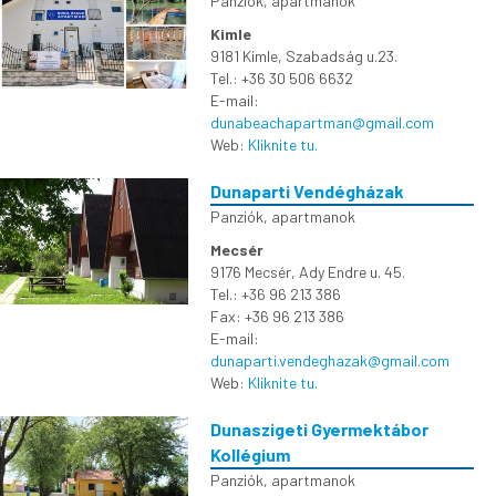
Panziók, apartmanok
Kimle
9181 Kimle, Szabadság u.23.
Tel.: +36 30 506 6632
E-mail:
dunabeachapartman@gmail.com
Web:
Kliknite tu.
Dunaparti Vendégházak
Panziók, apartmanok
Mecsér
9176 Mecsér, Ady Endre u. 45.
Tel.: +36 96 213 386
Fax: +36 96 213 386
E-mail:
dunaparti.vendeghazak@gmail.com
Web:
Kliknite tu.
Dunaszigeti Gyermektábor
Kollégium
Panziók, apartmanok