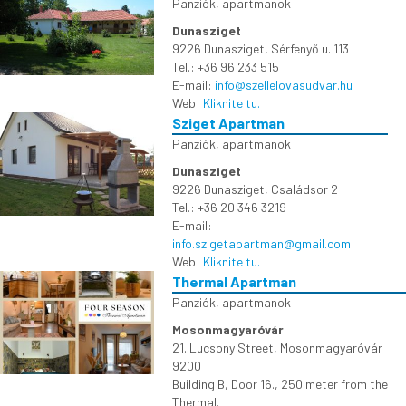
Panziók, apartmanok
Dunasziget
9226 Dunasziget, Sérfenyő u. 113
Tel.: +36 96 233 515
E-mail:
info@szellelovasudvar.hu
Web:
Kliknite tu.
Sziget Apartman
Panziók, apartmanok
Dunasziget
9226 Dunasziget, Családsor 2
Tel.: +36 20 346 3219
E-mail:
info.szigetapartman@gmail.com
Web:
Kliknite tu.
Thermal Apartman
Panziók, apartmanok
Mosonmagyaróvár
21. Lucsony Street, Mosonmagyaróvár
9200
Building B, Door 16., 250 meter from the
Thermal.