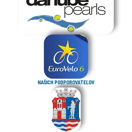
NAŠICH PODPOROVATEĽOV