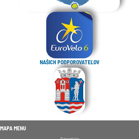
NAŠICH PODPOROVATEĽOV
MAPA MENU
Szigetköz