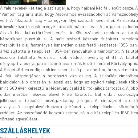
A falu nevének két tagja azt sugallja, hogy hajdani két falu épült össze. A
"Vámos" tag arra utal, hogy Alsóvámos évszázadokon át vámszedőhely
volt. A "Szabadi" tag - az egykori Győrszabadi nevet őrzi. Az északra
irányuló közúti forgalom egyik határállomása itt van. A forgalmat a Dunán
átvivő híd, kultúrtörténeti érték. A XIV. századi templom a török
háborúkban pusztult el. A múlt század közepén felépített templom
freskóit és olaj-festményeit ismeretlen olasz festő készítette. 1896-ban,
árvíz sújtotta a települést. 1994-ben renoválták a templomot. A falutól
északra található Vörösrét. Több védett növényfaj él itt. A falutól
délnyugatra és nyugatra húzódó csatornák között terül el Körtvélylapos.
A Szigetközben eddig csak innen került elő pl.: a nádi boglárka, vízi menta.
A falu központjában 4 horgásztó vize csillog. A település címerében
baloldalon álló oroszlán jelképezi azt, hogy az egykori települések több
mint 600 éven keresztül a Héderváry család birtokaihoz tartoztak. A jobb
oldali mezőben ekevas élével kifelé fordított, bal oldalt csoroszlya
jelképezi a település mezőgazdasági jellegét. A címpajzsot átölelő
aranyszínű tölgyfalevél-koszorú jelképezi a településeket körbefogó
erdőket. Az összefonódó koszorú szimbolizálja a két település 1950-ben
történő egyesülését.
SZÁLLÁSHELYEK