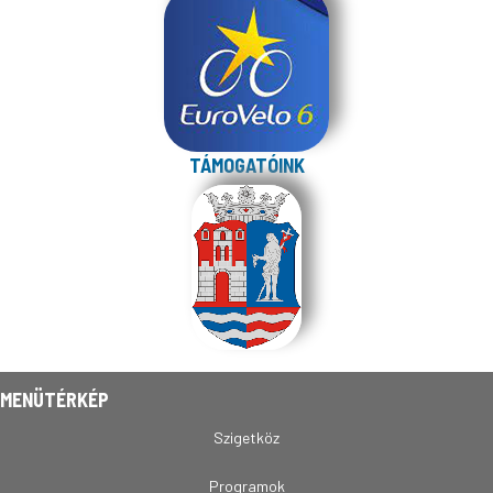
TÁMOGATÓINK
MENÜTÉRKÉP
Szigetköz
Programok