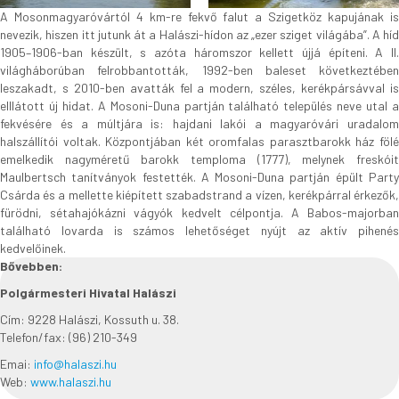
A Mosonmagyaróvártól 4 km-re fekvő falut a Szigetköz kapujának is
nevezik, hiszen itt jutunk át a Halászi-hídon az „ezer sziget világába”. A híd
1905–1906-ban készült, s azóta háromszor kellett újjá építeni. A II.
világháborúban felrobbantották, 1992-ben baleset következtében
leszakadt, s 2010-ben avatták fel a modern, széles, kerékpársávval is
elllátott új hidat. A Mosoni-Duna partján található település neve utal a
fekvésére és a múltjára is: hajdani lakói a magyaróvári uradalom
halszállítói voltak. Központjában két oromfalas parasztbarokk ház fölé
emelkedik nagyméretű barokk temploma (1777), melynek freskóit
Maulbertsch tanítványok festették. A Mosoni-Duna partján épült Party
Csárda és a mellette kiépített szabadstrand a vízen, kerékpárral érkezők,
fürödni, sétahajókázni vágyók kedvelt célpontja. A Babos-majorban
található lovarda is számos lehetőséget nyújt az aktív pihenés
kedvelőinek.
Bővebben:
Polgármesteri Hivatal Halászi
Cím: 9228 Halászi, Kossuth u. 38.
Telefon/fax: (96) 210-349
Emai:
info@halaszi.hu
Web:
www.halaszi.hu