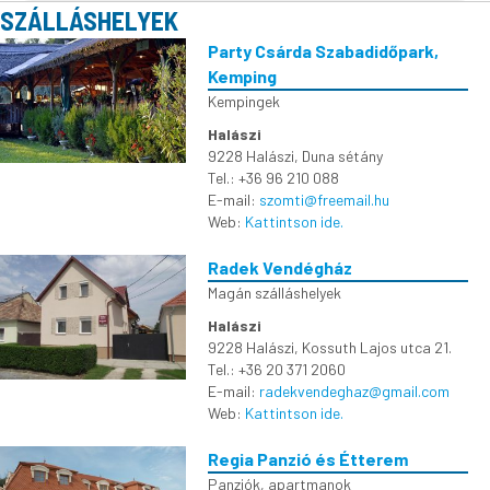
SZÁLLÁSHELYEK
Party Csárda Szabadidőpark,
Kemping
Kempingek
Halászi
9228 Halászi, Duna sétány
Tel.: +36 96 210 088
E-mail:
szomti@freemail.hu
Web:
Kattintson ide.
Radek Vendégház
Magán szálláshelyek
Halászi
9228 Halászi, Kossuth Lajos utca 21.
Tel.: +36 20 371 2060
E-mail:
radekvendeghaz@gmail.com
Web:
Kattintson ide.
Regia Panzió és Étterem
Panziók, apartmanok