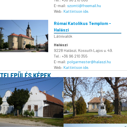
E-mail:
szomti@freemail.hu
Web:
Kattintson ide.
Római Katolikus Templom -
Halászi
Látnivalók
Halászi
9228 Halászi, Kossuth Lajos u. 49.
Tel.: +36 96 210 355
E-mail:
polgarmester@halaszi.hu
Web:
Kattintson ide.
TELEPÜLÉS KÉPEK