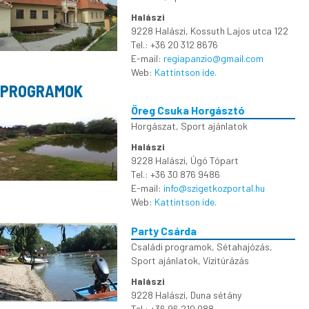
Halászi
9228 Halászi, Kossuth Lajos utca 122
Tel.: +36 20 312 8676
E-mail:
regiapanzio@gmail.com
Web:
Kattintson ide.
PROGRAMOK
Öreg Csuka Horgásztó
Horgászat
,
Sport ajánlatok
Halászi
9228 Halászi, Úgó Tópart
Tel.: +36 30 876 9486
E-mail:
info@szigetkozportal.hu
Web:
Kattintson ide.
Party Csárda
Családi programok
,
Sétahajózás
,
Sport ajánlatok
,
Vízitúrázás
Halászi
9228 Halászi, Duna sétány
Tel.: +36 96 210 088