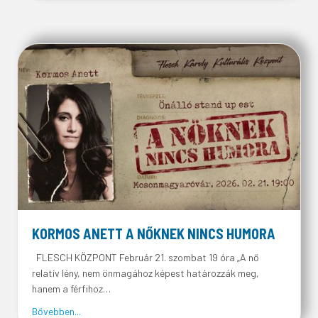
KORMOS ANETT A NŐKNEK NINCS HUMORA
FLESCH KÖZPONT Február 21. szombat 19 óra „A nő
relatív lény, nem önmagához képest határozzák meg,
hanem a férfihoz…
about KORMOS ANETT A NŐKNEK NINCS HUMORA
Bővebben...