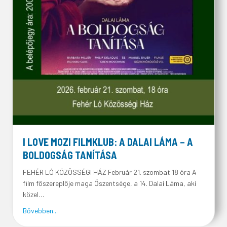
I LOVE MOZI FILMKLUB: A DALAI LÁMA – A
BOLDOGSÁG TANÍTÁSA
FEHÉR LÓ KÖZÖSSÉGI HÁZ Február 21. szombat 18 óra A
film főszereplője maga Őszentsége, a 14. Dalai Láma, aki
közel…
about I LOVE MOZI FILMKLUB: A DALAI LÁMA – A BOL
Bővebben...