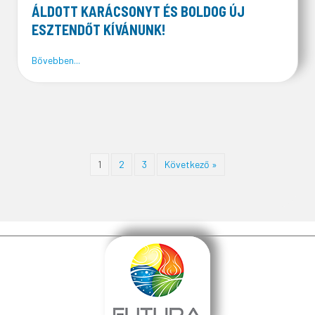
ÁLDOTT KARÁCSONYT ÉS BOLDOG ÚJ
ESZTENDŐT KÍVÁNUNK!
about Áldott Karácsonyt és Boldog Új Esztendőt kíván
Bővebben...
1
2
3
Következő »