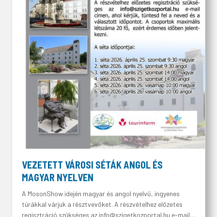
VEZETETT VÁROSI SÉTÁK ANGOL ÉS
MAGYAR NYELVEN
A MosonShow idején magyar és angol nyelvű, ingyenes
túrákkal várjuk a résztvevőket. A részvételhez előzetes
regisztráció szükséges az info@szigetkozportal.hu e-mail…