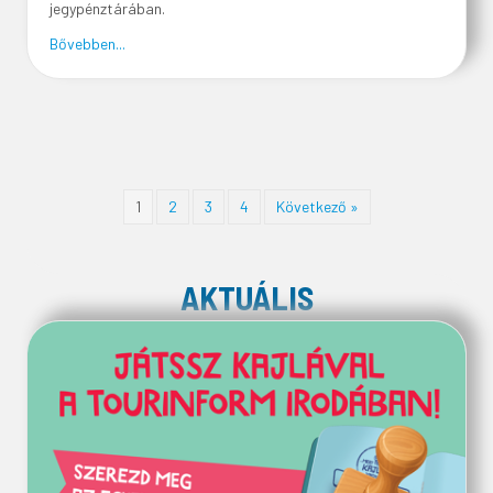
jegypénztárában.
about ADVENTI KONCERT A VÁR LOVAGTERMÉBEN
Bővebben...
1
2
3
4
Következő »
AKTUÁLIS