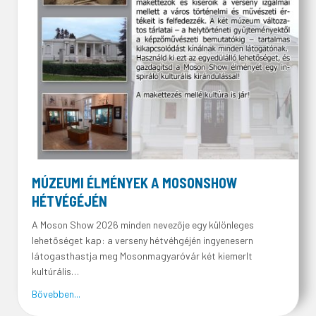
MÚZEUMI ÉLMÉNYEK A MOSONSHOW
HÉTVÉGÉJÉN
A Moson Show 2026 minden nevezője egy különleges
lehetőséget kap: a verseny hétvéhgéjén ingyenesern
látogasthastja meg Mosonmagyaróvár két kiemerlt
kultúrális…
about MÚZEUMI ÉLMÉNYEK A MOSONSHOW HÉTVÉGÉJ
Bővebben...