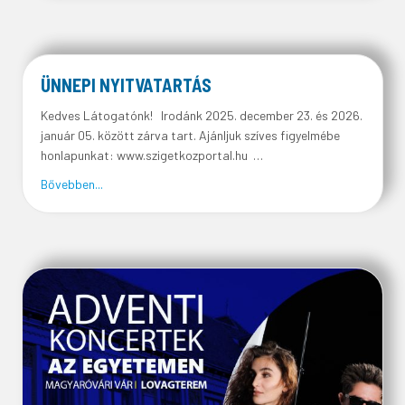
ÜNNEPI NYITVATARTÁS
Kedves Látogatónk! Irodánk 2025. december 23. és 2026.
január 05. között zárva tart. Ajánljuk szíves figyelmébe
honlapunkat: www.szigetkozportal.hu …
about Ünnepi nyitvatartás
Bővebben...