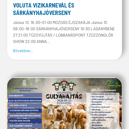
VOLUTA VIZIKARNEVÁL ÉS
SÁRKÁNYHAJÓVERSENY
Június 12. 16:00-01:00 MOZGÁS ÉJSZAKÁJA Június 13.
08:00-18:00 SÁRKÁNYHAJÓVERSENY 19:30 LADÁNYBENE
27 21:00 TŰZGYÚJTÁS / LOBBANÁSPONT TZŰZZONGLŐR
SHOW 22:00 ANNA…
about VOLUTA VIZIKARNEVÁL ÉS SÁRKÁNYHAJÓVERS
Bővebben...