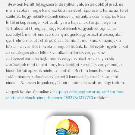
1949-ben került feljegyzésre, de nyilvánvalóan ősidőkből ered, és
ma is szokás még e karóhoz kötni az ebet. Épp ezért, ha az az ítélet
születik, hogy nekünk nőknek nincs humorunk, akkor nincs. És kész.
Értelmi képességeinket többnyire a hajszínük tartja mélyen a
férfiaké alatt (meg az, hogy képtelenek vagyunk felfogni a les
szabályt), menetrendszerűen nyafogunk egy prosztatavizsgálat
gyötrelmei mellett eltörpülő szülés miatt, munkának hazudjuk a
háztartásvezetést, évekre megsértődünk, ha felhívják figyelmünket
az esetleges plusz kilóinkra, alkalmatlanok vagyunk az
autóvezetésre, és hajlamosak vagyunk hisztizni az olyan kis
apróságok miatt, mint hogy kevesebbet keresünk vagy mondjuk
kicsit letipitapiznak minket a metrón. Mert ha lenne humorunk…
talán mindezek dacára elviselhető lenne az élet velünk…de hát
nincs… Na, ezen fogunk együtt sírni…sírnunk szabad…úgy tudom.
Jegyek kaphatók online a
https://zene.jegy.hu/program/kormos-
anett-a-noknek-nincs-humora-186376/1377730
oldalon.