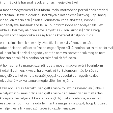
információi felhasználhatók a forrás megjelölésével.
A mosonmagyaróvári Tourinform iroda információs portáljának eredeti
tartalma, illetve oldalainak bármilyen alkotóeleme (szöveg, kép, hang,
video, animáció stb.) csak a Tourinform iroda előzetes, írásbeli
engedélyével használható fel. A Tourinform iroda engedélye nélkül az
oldalak bármely alkotóeleme (együtt és külön-külön is) online vagy
nyomtatott reprodukálása nyilvános közzététel céljából tilos.
A tartalmi elemek nem helyezhetők el sem nyilvános, sem zárt
adatbázisban, előzetes írásos engedély nélkül. A honlap tartalmi és formai
alkotórészei közlési engedély esetén sem változtathatók meg és nem
használhatók fel a honlap tartalmától eltérő célra.
A honlap tartalmának szerzői joga a mosonmagyaróvári Tourinform
irodát illeti meg, kivéve, ha a konkrét tartalomban más forrás van
megjelölve, illetve ha a szerzői joggal kapcsolatban egyéb közlés
olvasható - akkor annak megfelelően kell eljárni.
Ezen arculati és tartalmi szolgáltatásokról szóló referenciák (linkek)
elhelyezhetők más online szolgáltatásokban. Amennyiben méltatlan
környezetbe helyezett kapcsolódás(link) utal a honlapra, abban az
esetben a Tourinform iroda fenntartja magának a jogot, hogy kifogást
emeljen, és a link megszüntetését kezdeményezze.