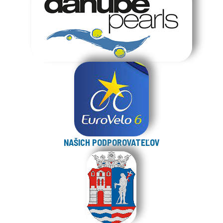
NAŠICH PODPOROVATEĽOV