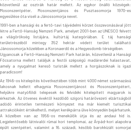
közvetlenül az osztrák határ mellett. Az egykor önálló községek:
Mosonszentpéter, Mosonszentjános és Pusztasomorja 1970-es
egyesülése óta viseli a Jánossomorja nevet.
1991-ben a hansági és a fertő-tavi tájvédelmi körzet összevonásával jött
létre a Fertő-Hanság Nemzeti Park, amelyet 2001-ben az UNESCO felvett
a világörökség listájára, kultúrtáj kategóriában. E táj hansági
területrészéből mintegy 352 hektár védett terület található
Jánossomorja közelében a Koronaerdő és a Hegyesdomb térségében.
Ugyancsak a Fertő-Hanság Nemzeti Park határán, közvetlenül a Hansági
Főcsatorna mellett találjuk a festői szépségű madárerdei halastavat,
amely a nyugalmat kereső turisták mellett a horgászoknak is igazi
paradicsom!
Az 1946-os kitelepítés következtében több mint 4000 német származású
lakosnak kellett elhagynia Mosonszentjánost és Mosonszentpétert,
helyükre matyóföldi telepesek és felvidéki kitelepített magyarok is
érkeztek. Az ötvenes évektől kezdődő szigorú határövezeti elzártságból
adódó érintetlen természeti környezet ma már kiemelt turisztikai
attrakcióként értékelhető, melyet kerékpárra ülve könnyedén bejárhatunk.
A közelben van az 1956-os menekülők útja és az andaui híd is.
Legjelentősebb látnivalói rümai kori templomai, az Árpád-kori alapokra
épült szentpéteri, valamint a 16. századi, később barokkizált somorjai