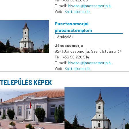
E-mail:
hivatal@janossomorja.hu
Web:
Kattintson ide.
Pusztasomorjai
plébániatemplom
Látnivalók
Jánossomorja
9241 Jánossomorja, Szent István u. 34
Tel.: +36 96 226 514
E-mail:
hivatal@janossomorja.hu
Web:
Kattintson ide.
TELEPÜLÉS KÉPEK