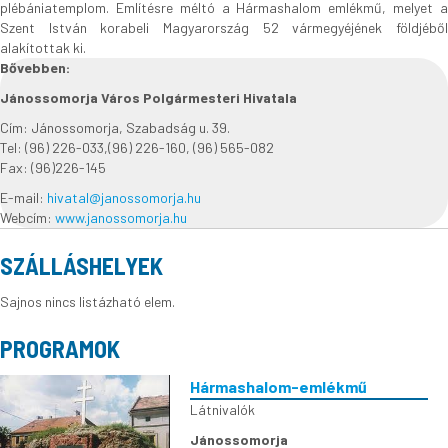
plébániatemplom. Említésre méltó a Hármashalom emlékmű, melyet a
Szent István korabeli Magyarország 52 vármegyéjének földjéből
alakítottak ki.
Bővebben:
Jánossomorja Város Polgármesteri Hivatala
Cím: Jánossomorja, Szabadság u. 39.
Tel: (96) 226-033,(96) 226-160, (96) 565-082
Fax: (96)226-145
E-mail:
hivatal@janossomorja.hu
Webcím:
www.janossomorja.hu
SZÁLLÁSHELYEK
Sajnos nincs listázható elem.
PROGRAMOK
Hármashalom-emlékmű
Látnivalók
Jánossomorja