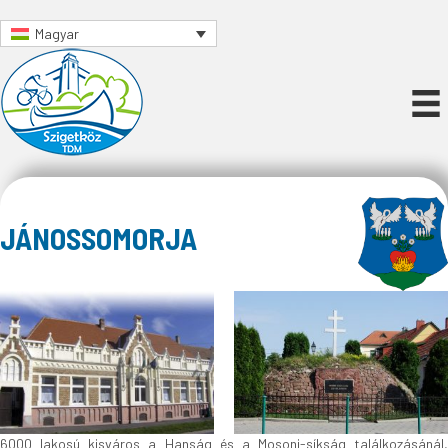
Magyar
JÁNOSSOMORJA
6000 lakosú kisváros a Hanság és a Mosoni-síkság találkozásánál,