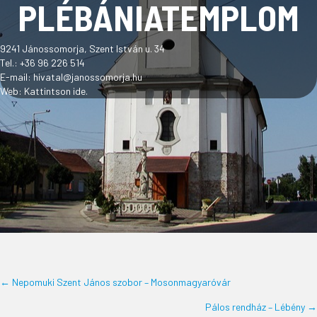
PLÉBÁNIATEMPLOM
9241 Jánossomorja, Szent István u. 34
Tel.: +36 96 226 514
E-mail:
hivatal@janossomorja.hu
Web:
Kattintson ide.
← Nepomuki Szent János szobor – Mosonmagyaróvár
POSTS
Pálos rendház – Lébény →