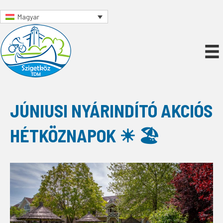
Magyar
JÚNIUSI NYÁRINDÍTÓ AKCIÓS
HÉTKÖZNAPOK ☀ 🏖