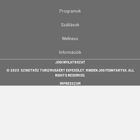
Programok
Szállások
Wellness
Információk
JOGI NYILATKOZAT
© 2023. SZIGETKÖZ TURIZMUSÁÉRT EGYESÜLET. MINDEN JOG FENNTARTVA. ALL
RIGHTS RESERVED.
IMPRESSZUM