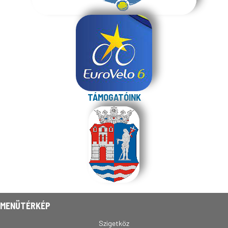
TÁMOGATÓINK
MENÜTÉRKÉP
Szigetköz