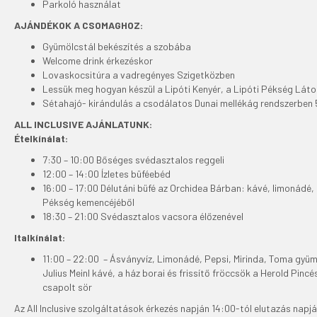
Parkoló használat
AJÁNDÉKOK A CSOMAGHOZ:
Gyümölcstál bekészítés a szobába
Welcome drink érkezéskor
Lovaskocsitúra a vadregényes Szigetközben
Lessük meg hogyan készül a Lipóti Kenyér, a Lipóti Pékség Lá
Sétahajó- kirándulás a csodálatos Dunai mellékág rendszerbe
ALL INCLUSIVE AJÁNLATUNK:
Ételkínálat:
7:30 – 10:00 Bőséges svédasztalos reggeli
12:00 – 14:00 Ízletes büféebéd
16:00 – 17:00 Délutáni büfé az Orchidea Bárban: kávé, limonádé,
Pékség kemencéjéből
18:30 – 21:00 Svédasztalos vacsora élőzenével
Italkínálat:
11:00 – 22:00 – Ásványvíz, Limonádé, Pepsi, Mirinda, Toma gyüm
Julius Meinl kávé, a ház borai és frissítő fröccsök a Herold Pinc
csapolt sör
Az All Inclusive szolgáltatások érkezés napján 14:00-tól elutazás napj