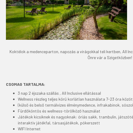
Koktélok a medenceparton, napozás a virágokkal teli kertben, All In
Önre vár a Szigetközben!
CSOMAG TARTALMA:
3 nap 2 éjszaka szállás , All Inclusive ellátással
Wellness részleg teljes körű korlátlan használata 7-23 óra közöt
(külső és belső termálvizes élménymedence, infrakabinok, sószo
Fürdőköntös és wellness-törölköző használat
Játékok kicsiknek és nagyoknak: óriás sakk, trambulin, játszótér
interaktív játékfal, társasjátékok, pókerszett
WIFI Internet