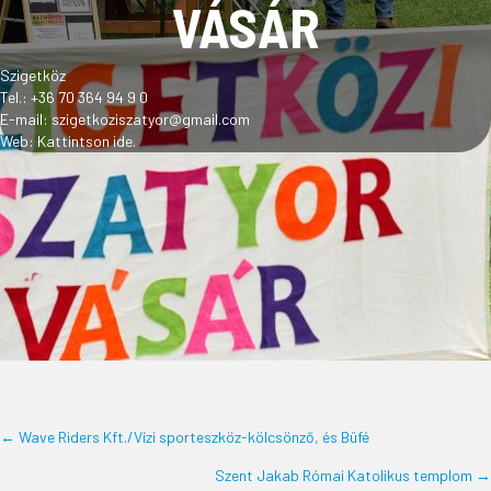
VÁSÁR
Szigetköz
Tel.: +36 70 364 94 9 0
E-mail:
szigetkoziszatyor@gmail.com
Web:
Kattintson ide.
← Wave Riders Kft./Vízi sporteszköz-kölcsönző, és Büfé
POSTS
Szent Jakab Római Katolikus templom →