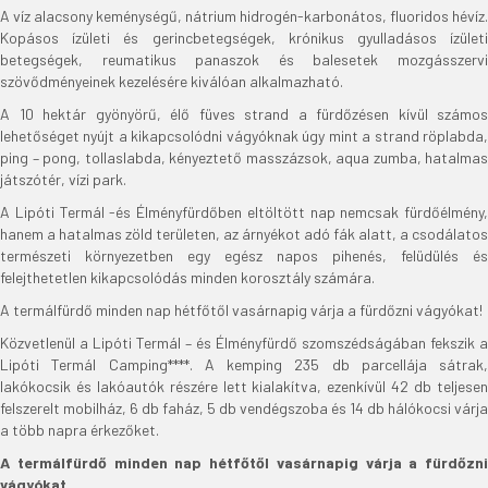
A víz alacsony keménységű, nátrium hidrogén-karbonátos, fluoridos hévíz.
Kopásos ízületi és gerincbetegségek, krónikus gyulladásos ízületi
betegségek, reumatikus panaszok és balesetek mozgásszervi
szövődményeinek kezelésére kiválóan alkalmazható.
A 10 hektár gyönyörű, élő füves strand a fürdőzésen kívül számos
lehetőséget nyújt a kikapcsolódni vágyóknak úgy mint a strand röplabda,
ping – pong, tollaslabda, kényeztető masszázsok, aqua zumba, hatalmas
játszótér, vízi park.
A Lipóti Termál -és Élményfürdőben eltöltött nap nemcsak fürdőélmény,
hanem a hatalmas zöld területen, az árnyékot adó fák alatt, a csodálatos
természeti környezetben egy egész napos pihenés, felüdülés és
felejthetetlen kikapcsolódás minden korosztály számára.
A termálfürdő minden nap hétfőtől vasárnapig várja a fürdőzni vágyókat!
Közvetlenül a Lipóti Termál – és Élményfürdő szomszédságában fekszik a
Lipóti Termál Camping****. A kemping 235 db parcellája sátrak,
lakókocsik és lakóautók részére lett kialakítva, ezenkívül 42 db teljesen
felszerelt mobilház, 6 db faház, 5 db vendégszoba és 14 db hálókocsi várja
a több napra érkezőket.
A termálfürdő minden nap hétfőtől vasárnapig várja a fürdőzni
vágyókat.