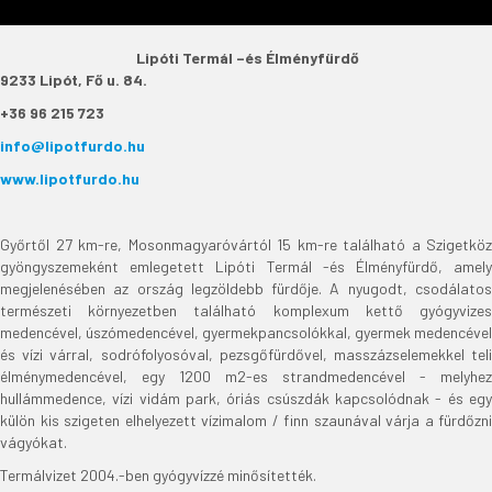
Lipóti Termál –és Élményfürdő
9233 Lipót, Fő u. 84.
+36 96 215 723
info@lipotfurdo.hu
www.lipotfurdo.hu
Győrtől 27 km-re, Mosonmagyaróvártól 15 km-re található a Szigetköz
gyöngyszemeként emlegetett Lipóti Termál -és Élményfürdő, amely
megjelenésében az ország legzöldebb fürdője. A nyugodt, csodálatos
természeti környezetben található komplexum kettő gyógyvizes
medencével, úszómedencével, gyermekpancsolókkal, gyermek medencével
és vízi várral, sodrófolyosóval, pezsgőfürdővel, masszázselemekkel teli
élménymedencével, egy 1200 m2-es strandmedencével - melyhez
hullámmedence, vízi vidám park, óriás csúszdák kapcsolódnak - és egy
külön kis szigeten elhelyezett vízimalom / finn szaunával várja a fürdőzni
vágyókat.
Termálvizet 2004.-ben gyógyvízzé minősítették.