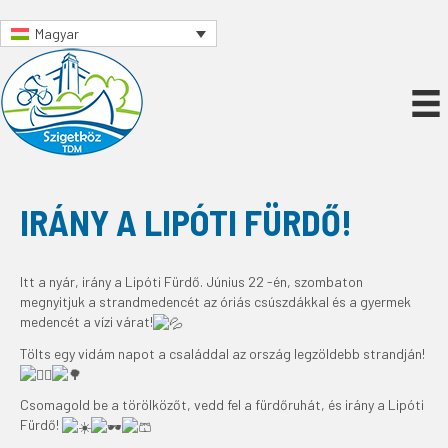
Magyar
IRÁNY A LIPÓTI FÜRDŐ!
Itt a nyár, irány a Lipóti Fürdő. Június 22 -én, szombaton
megnyitjuk a strandmedencét az óriás csúszdákkal és a gyermek
medencét a vízi várat!
Tölts egy vidám napot a családdal az ország legzöldebb strandján!
Csomagold be a törölközőt, vedd fel a fürdőruhát, és irány a Lipóti
Fürdő!