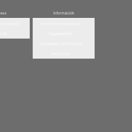
ness
Információk
s strandok
Letölthető kiadványok
atok
Egyesületünk
Közlekedési információk
Kapcsolat