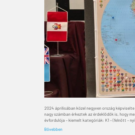
2024 áprilisában közel negyven ország képviselt
nagy számban érkeztek az érdeklődők is, hogy m
évfordulója – kiemelt kategóriák: K1 – (felnőtt –
Bővebben