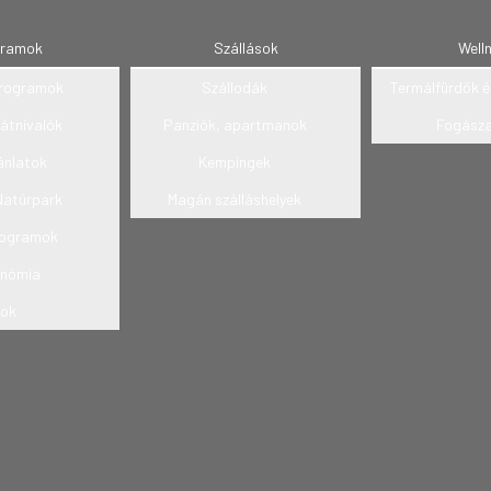
gramok
Szállások
Well
 programok
Szállodák
Termálfürdők é
látnivalók
Panziók, apartmanok
Fogász
ánlatok
Kempingek
Natúrpark
Magán szálláshelyek
rogramok
onómia
cok