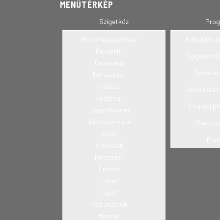
MENÜTÉRKÉP
Szigetköz
Pro
Mosonmagyaróvár
Kulturális
Dunakiliti
Szigetközi 
Dunaszeg
Sport aj
Dunasziget
Halászi
Szigetköz 
Hédervár
Családi p
Hegyeshalom
Jánossomorja
Gasztr
Kimle
Pia
Kisbodak
Kunsziget
Lébény
Levél
Lipót
Máriakálnok
Mecsér