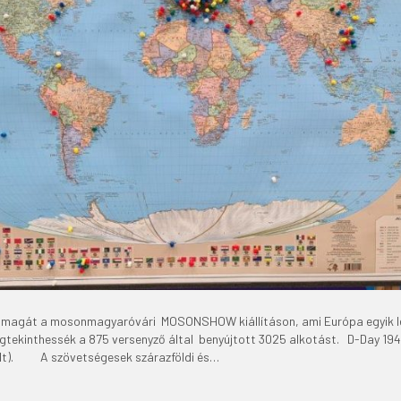
e magát a mosonmagyaróvári MOSONSHOW kiállításon, ami Európa egyik leg
egtekinthessék a 875 versenyző által benyújtott 3025 alkotást. D-Day 1
 nyílt). A szövetségesek szárazföldi és…