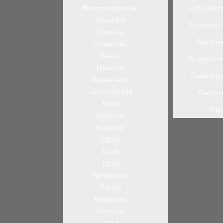
Mosonmagyaróvár
Kulturális
Dunakiliti
Szigetközi 
Dunaszeg
Sport aj
Dunasziget
Halászi
Szigetköz 
Hédervár
Családi p
Hegyeshalom
Jánossomorja
Gasztr
Kimle
Pia
Kisbodak
Kunsziget
Lébény
Levél
Lipót
Máriakálnok
Mecsér
Nagybajcs
Öttevény
Rajka