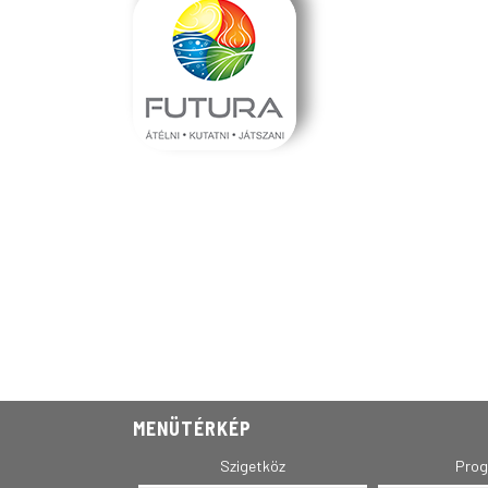
MENÜTÉRKÉP
Szigetköz
Pro