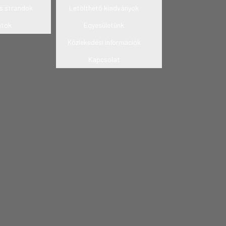
s strandok
Letölthető kiadványok
atok
Egyesületünk
Közlekedési információk
Kapcsolat