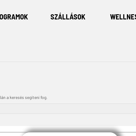
OGRAMOK
SZÁLLÁSOK
WELLNE
’
lán a keresés segíteni fog.