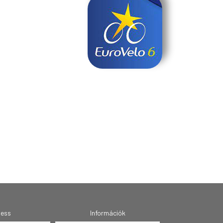
ness
Információk