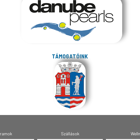
TÁMOGATÓINK
gramok
Szállások
Well