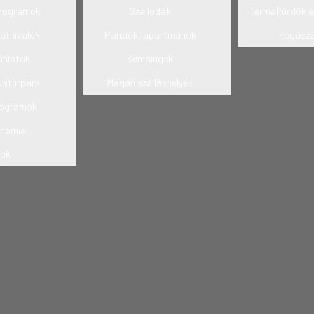
 programok
Szállodák
Termálfürdők é
látnivalók
Panziók, apartmanok
Fogász
ánlatok
Kempingek
Natúrpark
Magán szálláshelyek
rogramok
onómia
cok