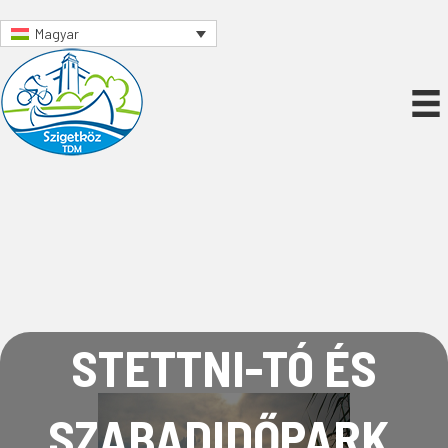
Magyar
STETTNI-TÓ ÉS
SZABADIDŐPARK,