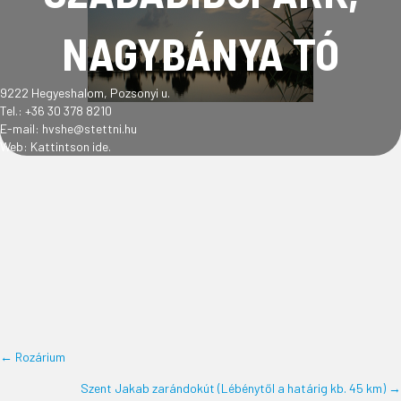
NAGYBÁNYA TÓ
9222 Hegyeshalom, Pozsonyi u.
Tel.: +36 30 378 8210
E-mail:
hvshe@stettni.hu
Web:
Kattintson ide.
← Rozárium
POSTS
Szent Jakab zarándokút (Lébénytől a határig kb. 45 km) →