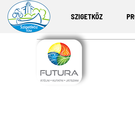
SZIGETKÖZ
PR