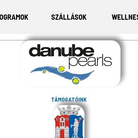
OGRAMOK
SZÁLLÁSOK
WELLNE
TÁMOGATÓINK