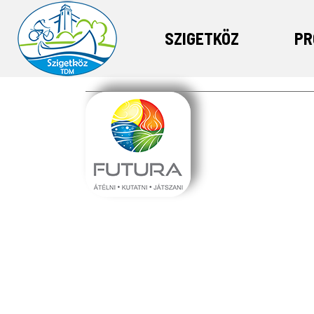
SZIGETKÖZ
PR