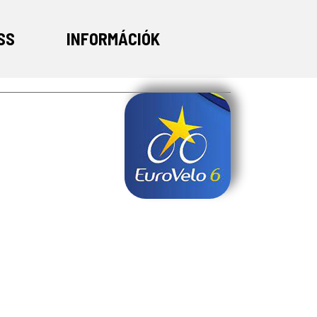
SS
INFORMÁCIÓK