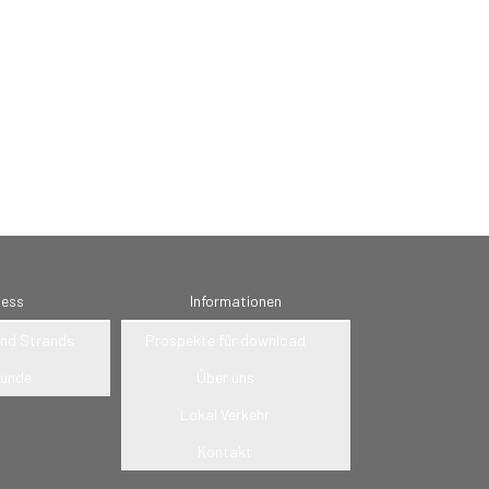
ness
Informationen
nd Strands
Prospekte für download
kunde
Über uns
Lokal Verkehr
Kontakt