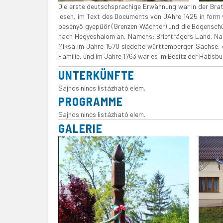
Die erste deutschsprachige Erwähnung war in der Brati
lesen, im Text des Documents von JAhre 1425 in form v
besenyő gyepűőr (Grenzen Wächter) und die Bogenschüt
nach Hegyeshalom an, Namens: Briefträgers Land. Nac
Miksa im Jahre 1570 siedelte württemberger Sachse, d
Familie, und im Jahre 1763 war es im Besitz der Habsb
UNTERKÜNFTE
Sajnos nincs listázható elem.
PROGRAMME
Sajnos nincs listázható elem.
GALERIE