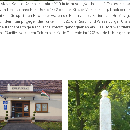
slava Kapitel Archiv im Jahre 1410 in form von „Kalthostan”. Erstes mal
on Lever, danach im Jahre 1532 bei der Steuer Volkszählung. Nach der Tr
zer. Die späteren Bewohner waren die Fuhrmänner, Kuriere und Briefträger
h dem Kampf gegen die Türken im 1529 die Raab- und Wieselburger Grafsc
eutschsprachige katolische Volkszugehörigkeiten ein. Das Dorf war zuers
urg FAmilie. Nach dem Dekret von Maria Theresia im 1773 wurde Urbar gema