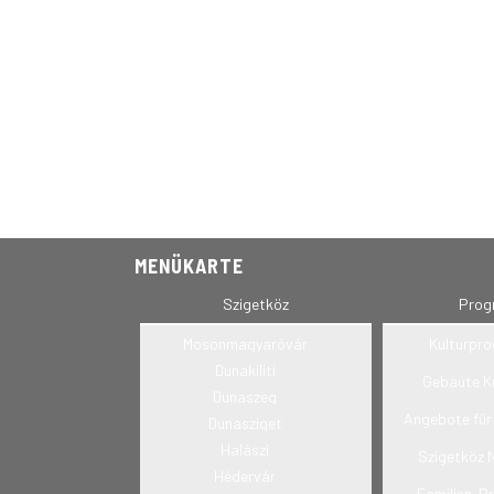
MENÜKARTE
Szigetköz
Prog
Mosonmagyaróvár
Kulturpr
Dunakiliti
Gebaute K
Dunaszeg
Angebote für
Dunasziget
Halászi
Szigetköz 
Hédervár
Familien-