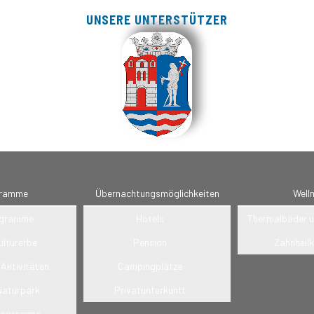
UNSERE UNTERSTÜTZER
ramme
Übernachtungsmöglichkeiten
Well
ogramme
Hotels
Thermalbäder u
ulturerbe
Pension
Zahnheil
 Aktivitäten
Campingplätze
Natúrpark
Privatunterkunft
Programme