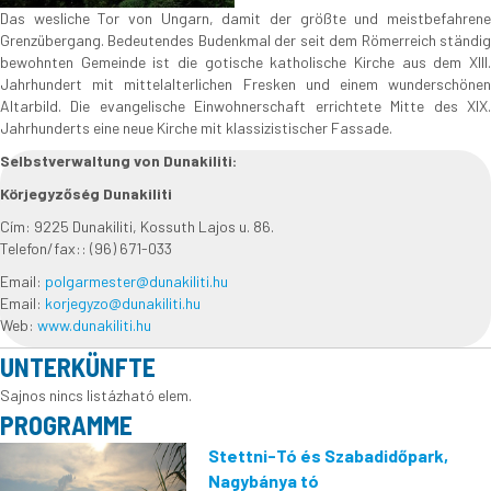
Das wesliche Tor von Ungarn, damit der größte und meistbefahrene
Grenzübergang. Bedeutendes Budenkmal der seit dem Römerreich ständig
bewohnten Gemeinde ist die gotische katholische Kirche aus dem XIII.
Jahrhundert mit mittelalterlichen Fresken und einem wunderschönen
Altarbild. Die evangelische Einwohnerschaft errichtete Mitte des XIX.
Jahrhunderts eine neue Kirche mit klassizistischer Fassade.
Selbstverwaltung von Dunakiliti:
Körjegyzőség Dunakiliti
Cím: 9225 Dunakiliti, Kossuth Lajos u. 86.
Telefon/fax:: (96) 671-033
Email:
polgarmester@dunakiliti.hu
Email:
korjegyzo@dunakiliti.hu
Web:
www.dunakiliti.hu
UNTERKÜNFTE
Sajnos nincs listázható elem.
PROGRAMME
Stettni-Tó és Szabadidőpark,
Nagybánya tó